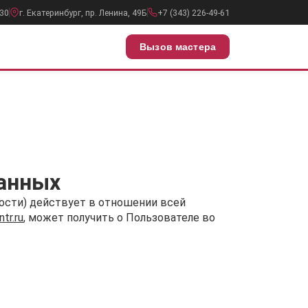
:30
г. Екатеринбург, пр. Ленина, 49Б
+7 (343) 226-49-61
Вызов мастера
данных
ости) действует в отношении всей
tr.ru
, может получить о Пользователе во