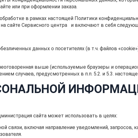
айте или при оформлении заказа.
 обработке в рамках настоящей Политики конфиденциаль
 на cайте Сервисного центра и включают в себя следу
 обезличенных данных о посетителях (в т.ч. файлов «cooki
 неоговоренная выше (используемые браузеры и операцио
нием случаев, предусмотренных в п.п. 5.2. и 5.3. настоя
РСОНАЛЬНОЙ ИНФОРМАЦ
дминистрация сайта может использовать в целях:
тной связи, включая направление уведомлений, запросов, 
зователя.