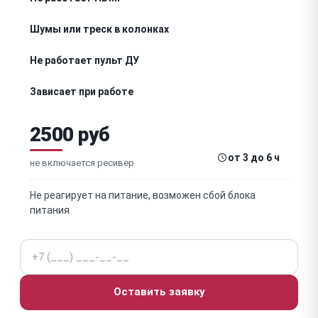
Шумы или треск в колонках
Не работает пульт ДУ
Зависает при работе
Перегревается
2500 руб
Нет изображения
от 3 до 6 ч
не включается ресивер
Не подключается к сети
Не реагирует на питание, возможен сбой блока
питания
Не работает Bluetooth
Телефон
Искажён звук
Не сохраняет настройки
Оставить заявку
Щелчки при включении