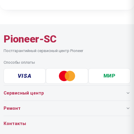
не нарушена.
на плотность соединения, чтобы кабели не
болтались, а сигнал передавался без потерь
качества или наводок.
Pioneer-SC
Постгарантийный сервисный центр Pioneer
Способы оплаты
VISA
МИР
Сервисный центр
О нашем сервисе
Ремонт
Гарантия
Роботов-пылесосов
Контакты
Прайс-лист
Напольных пылесосов