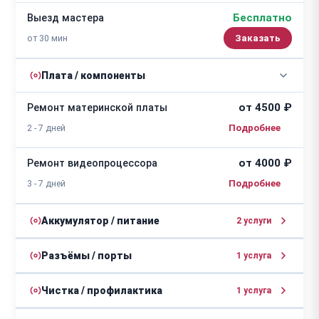
Бесплатно
Выезд мастера
от 30 мин
Заказать
Плата / компоненты
от 4500 ₽
Ремонт материнской платы
2 - 7 дней
от 4000 ₽
Ремонт видеопроцессора
3 - 7 дней
Аккумулятор / питание
2 услуги
от 2500 ₽
Ремонт блока питания
Разъёмы / порты
1 услуга
2 - 5 дней
от 1400 ₽
Замена HDMI-разъема
Чистка / профилактика
1 услуга
от 600 ₽
Замена предохранителя
2 - 5 дней