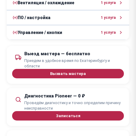
от 1500 ₽
Чистка и обслуживание
Вентиляция / охлаждение
1 услуга
1 - 3 дня
1 - 5 дней
от 1600 ₽
Замена вентилятора
ПО / настройка
1 услуга
от 2 часов
от 2000 ₽
Перепрошивка
Управление / кнопки
1 услуга
1 - 4 дня
от 1000 ₽
Ремонт кнопок
Выезд мастера — бесплатно
1 - 3 дня
Приедем в удобное время по Екатеринбургу и
области
Вызвать мастера
Диагностика Pioneer — 0 ₽
Проведём диагностику и точно определим причину
неисправности
Записаться