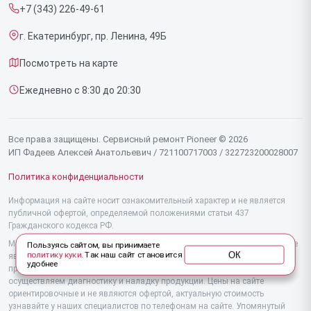
+7 (343) 226-49-61
Срочный ремонт
Эффекторов
г. Екатеринбург, пр. Ленина, 49Б
Доставка и способы оплаты
Фенов
Посмотреть на карте
Диагностика
Утюгов
Ежедневно с 8:30 до 20:30
Контакты
Увлажнителей воздуха
Стайлеров
Все права защищены. Сервисный ремонт Pioneer © 2026
ИП Фадеев Алексей Анатольевич / 721100717003 / 322723200028007
Секвенсоров
Политика конфиденциальности
Отпаривателей
Информация на сайте носит ознакомительный характер и не является
публичной офертой, определяемой положениями статьи 437
Наушников
Гражданского кодекса РФ.
Микшерных пультов
Мы специализируемся на обслуживании и ремонте техники Pioneer, но не
Пользуясь сайтом, вы принимаете
ОК
политику куки
. Так наш сайт становится
являемся их официальным представителем. Предоставляем
удобнее
Вертикальных пылесосов
профессиональные услуги после истечения гарантии, а также
осуществляем диагностику и наладку продукции. Цены на сайте
ориентировочные и не являются офертой, актуальную стоимость
Микроволновых печей
узнавайте у наших специалистов по телефонам на сайте. Упомянутый