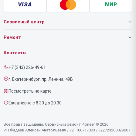
VISA
МИР
Сервисный центр
О нашем сервисе
Ремонт
Гарантия
Роботов-пылесосов
Контакты
Прайс-лист
Напольных пылесосов
+7 (343) 226-49-61
Срочный ремонт
Эффекторов
г. Екатеринбург, пр. Ленина, 49Б
Доставка и способы оплаты
Фенов
Посмотреть на карте
Диагностика
Утюгов
Ежедневно с 8:30 до 20:30
Контакты
Увлажнителей воздуха
Стайлеров
Все права защищены. Сервисный ремонт Pioneer © 2026
ИП Фадеев Алексей Анатольевич / 721100717003 / 322723200028007
Секвенсоров