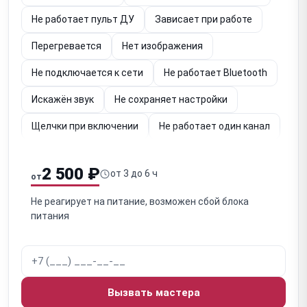
Не работает пульт ДУ
Зависает при работе
Перегревается
Нет изображения
Не подключается к сети
Не работает Bluetooth
Искажён звук
Не сохраняет настройки
Щелчки при включении
Не работает один канал
Обрыв сигнала при работе
2 500 ₽
от 3 до 6 ч
от
Не реагирует на питание, возможен сбой блока
питания
Вызвать мастера