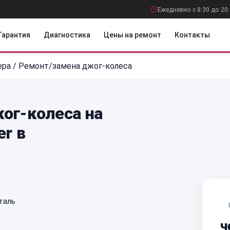
Ежедневно с 8:30 до 20
Гарантия
Диагностика
Цены на ремонт
Контакты
ера
/
Ремонт/замена джог-колеса
ог-колеса на
er в
е
таль
ч