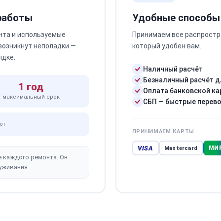
 работы
Удобные способы
нта и используемые
Принимаем все распростр
 возникнут неполадки —
который удобен вам.
ядке.
Наличный расчёт
Безналичный расчёт д
1 год
Оплата банковской ка
максимальный срок
СБП — быстрые перев
от
ПРИНИМАЕМ КАРТЫ
VISA
МИ
Mastercard
е каждого ремонта. Он
уживания.