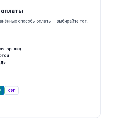
 оплаты
анённые способы оплаты — выбирайте тот,
ля юр. лиц
ртой
оды
Р
СБП