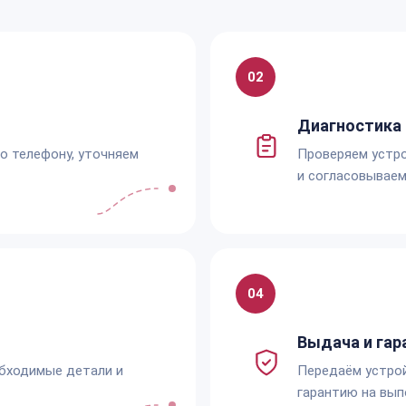
02
Диагностика 
по телефону, уточняем
Проверяем устро
и согласовываем
04
Выдача и гар
обходимые детали и
Передаём устро
гарантию на вып