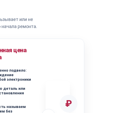
льзывает или не
 начала ремонта.
нная цена
а
енно подвело:
еждение
бой электроники
ю деталь или
становления
₽
сть называем
ем без