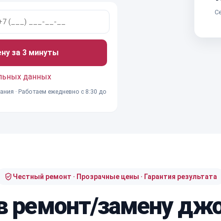
Се
ену за 3 минуты
льных данных
ания · Работаем ежедневно с 8:30 до
Честный ремонт · Прозрачные цены · Гарантия результата
в ремонт/замену джо