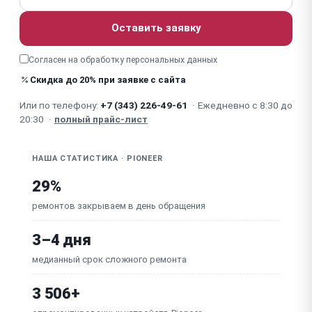
Треснуло / сломалось оголовье (дужка), шарнир
Оставить заявку
Попадание влаги / пота / окисление (TWS,
Согласен на обработку
персональных данных
спортивные)
Скидка до 20% при заявке с сайта
Посторонний шум / фон / помехи
Или по телефону:
+7 (343) 226-49-61
·
Ежедневно с 8:30 до
20:30
·
полный прайс-лист
НАША СТАТИСТИКА · PIONEER
29%
ремонтов закрываем в день обращения
3–4 дня
медианный срок сложного ремонта
3 506+