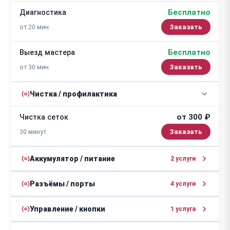
Бесплатно
Диагностика
от 20 мин
Заказать
Бесплатно
Выезд мастера
от 30 мин
Заказать
Чистка / профилактика
от 300 ₽
Чистка сеток
30 минут
Аккумулятор / питание
2 услуги
от 800 ₽
Ремонт цепи питания
Разъёмы / порты
4 услуги
от 1 часа
от 500 ₽
Ремонт разъема зарядки
Управление / кнопки
1 услуга
от 1400 ₽
Замена аккумулятора
от 1 часа