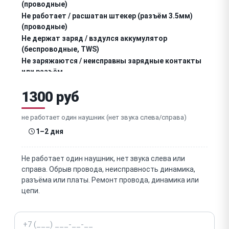
(проводные)
Не работает / расшатан штекер (разъём 3.5мм)
(проводные)
Не держат заряд / вздулся аккумулятор
(беспроводные, TWS)
Не заряжаются / неисправны зарядные контакты
или разъём
Не заряжается / неисправен зарядный кейс (TWS)
1300 руб
Не подключаются / не видны по Bluetooth /
отваливается связь
не работает один наушник (нет звука слева/справа)
Один наушник не синхронизируется / не работает
1–2 дня
(TWS)
Не работает / тихий микрофон (гарнитура, звонки)
Не работает один наушник, нет звука слева или
справа. Обрыв провода, неисправность динамика,
Не работают кнопки / сенсорное управление
разъёма или платы. Ремонт провода, динамика или
цепи.
Не работает / слабое шумоподавление (ANC)
Телефон
Износ / порвались амбушюры (накладки)