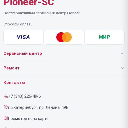
Pioneer-SC
Постгарантийный сервисный центр Pioneer
Способы оплаты
VISA
МИР
Сервисный центр
О нашем сервисе
Ремонт
Гарантия
Роботов-пылесосов
Контакты
Прайс-лист
Напольных пылесосов
+7 (343) 226-49-61
Срочный ремонт
Эффекторов
г. Екатеринбург, пр. Ленина, 49Б
Доставка и способы оплаты
Фенов
Посмотреть на карте
Диагностика
Утюгов